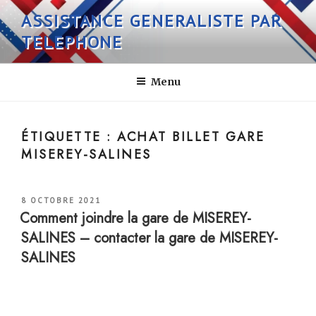
Aller
ASSISTANCE GENERALISTE PAR
au
TELEPHONE
contenu
principal
Menu
ÉTIQUETTE :
ACHAT BILLET GARE
MISEREY-SALINES
PUBLIÉ
8 OCTOBRE 2021
LE
Comment joindre la gare de MISEREY-
SALINES – contacter la gare de MISEREY-
SALINES