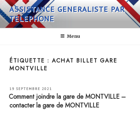
Aller
ASSISTANCE GENERALISTE PAR
au
TELEPHONE
contenu
principal
Menu
ÉTIQUETTE :
ACHAT BILLET GARE
MONTVILLE
PUBLIÉ
19 SEPTEMBRE 2021
LE
Comment joindre la gare de MONTVILLE –
contacter la gare de MONTVILLE