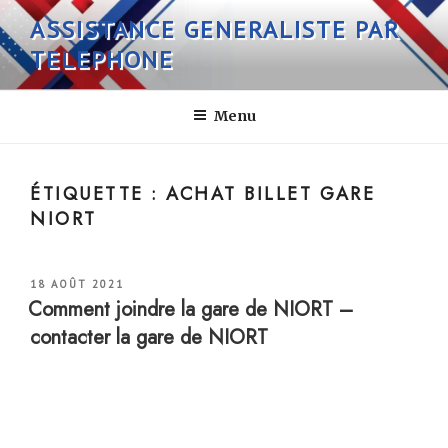
Aller
ASSISTANCE GENERALISTE PAR
au
TELEPHONE
contenu
principal
Menu
ÉTIQUETTE :
ACHAT BILLET GARE
NIORT
PUBLIÉ
18 AOÛT 2021
LE
Comment joindre la gare de NIORT –
contacter la gare de NIORT