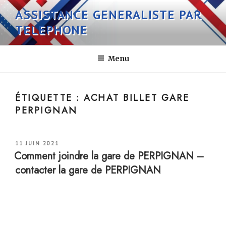
Aller
ASSISTANCE GENERALISTE PAR
au
TELEPHONE
contenu
principal
Menu
ÉTIQUETTE :
ACHAT BILLET GARE
PERPIGNAN
PUBLIÉ
11 JUIN 2021
LE
Comment joindre la gare de PERPIGNAN –
contacter la gare de PERPIGNAN