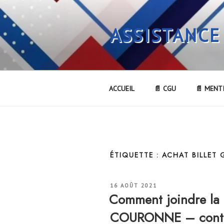
Aller
au
ASSISTANCE
contenu
principal
ACCUEIL
📄 CGU
📄 MENT
ÉTIQUETTE :
ACHAT BILLET
PUBLIÉ
16 AOÛT 2021
LE
Comment joindre la 
COURONNE – contact