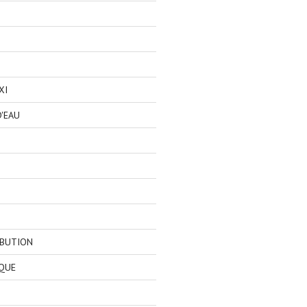
XI
'EAU
IBUTION
QUE