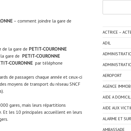
Rechercher
RONNE
– comment joindre la gare de
ACTRICE – ACT
ADIL
e
de la gare de
PETIT-COURONNE
ADMINISTRATI
 la gare de
PETIT-COURONNE
TIT-COURONNE
par téléphone
ADMINISTRATI
AEROPORT
liards de passagers chaque année et ceux-ci
 des moyens de transport du réseau SNCF
AGENCE IMMOBI
s).
AIDE A DOMICIL
3000 gares, mais leurs répartitions
AIDE AUX VICT
 Et les 10 principales accueillent en leurs
ALARME ET SUR
gers.
AMBASSADE