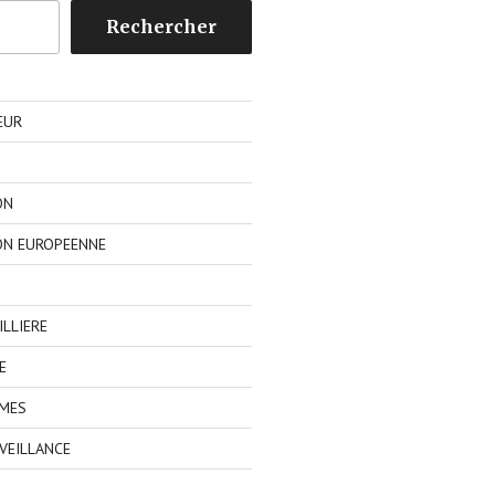
Rechercher
EUR
ON
ON EUROPEENNE
LLIERE
E
IMES
VEILLANCE