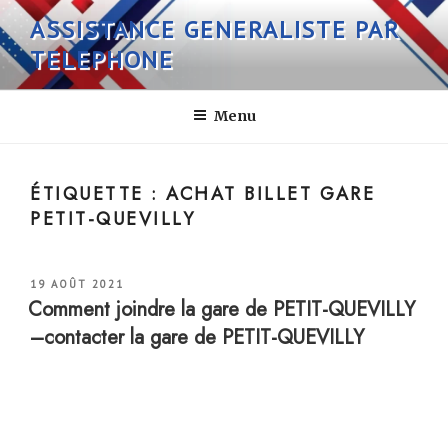
Aller
ASSISTANCE GENERALISTE PAR
au
TELEPHONE
contenu
principal
Menu
ÉTIQUETTE :
ACHAT BILLET GARE
PETIT-QUEVILLY
PUBLIÉ
19 AOÛT 2021
LE
Comment joindre la gare de PETIT-QUEVILLY
–contacter la gare de PETIT-QUEVILLY