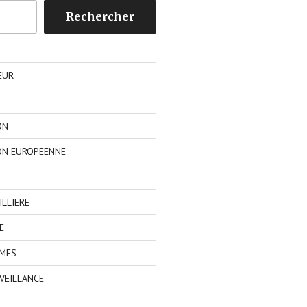
Rechercher
EUR
ON
ON EUROPEENNE
LLIERE
E
IMES
VEILLANCE