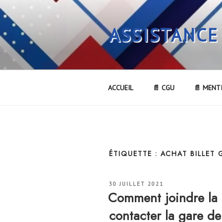
Aller
au
ASSISTANCE
contenu
principal
ACCUEIL
📄 CGU
📄 MENT
ÉTIQUETTE :
ACHAT BILLET 
PUBLIÉ
30 JUILLET 2021
LE
Comment joindre la
contacter la gare d