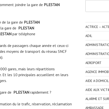
Rechercher
omment joindre la gare de
PLESTAN
e
de la gare de
PLESTAN
ACTRICE – ACT
 la gare de
PLESTAN
ESTAN
par téléphone
ADIL
ADMINISTRATI
liards de passagers chaque année et ceux-ci
 des moyens de transport du réseau SNCF
ADMINISTRATI
s).
AEROPORT
3000 gares, mais leurs répartitions
AGENCE IMMOBI
 Et les 10 principales accueillent en leurs
gers.
AIDE A DOMICIL
AIDE AUX VICT
 gare de
PLESTAN
rapidement ?
ALARME ET SUR
ormation du le trafic, réservation, réclamation
AMBASSADE