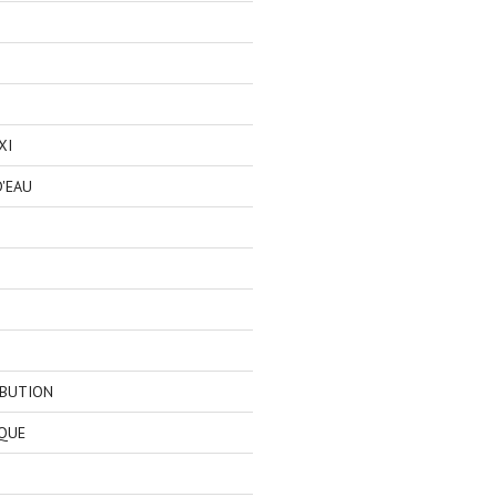
XI
'EAU
IBUTION
QUE