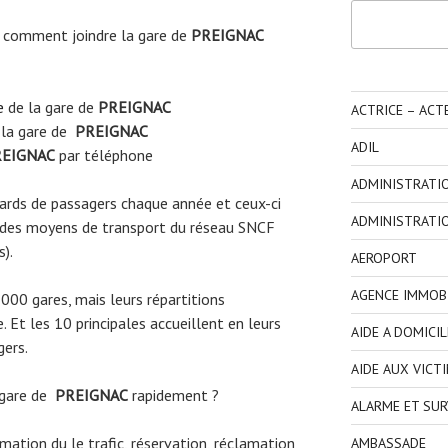
Rechercher
 comment joindre la gare de
PREIGNAC
e
de la gare de
PREIGNAC
ACTRICE – ACT
 la gare de
PREIGNAC
ADIL
EIGNAC
par téléphone
ADMINISTRATI
liards de passagers chaque année et ceux-ci
ADMINISTRATI
 des moyens de transport du réseau SNCF
s).
AEROPORT
AGENCE IMMOBI
3000 gares, mais leurs répartitions
 Et les 10 principales accueillent en leurs
AIDE A DOMICIL
gers.
AIDE AUX VICT
 gare de
PREIGNAC
rapidement ?
ALARME ET SUR
ormation du le trafic, réservation, réclamation
AMBASSADE