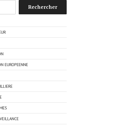
Rechercher
EUR
ON
ON EUROPEENNE
LLIERE
E
IMES
VEILLANCE