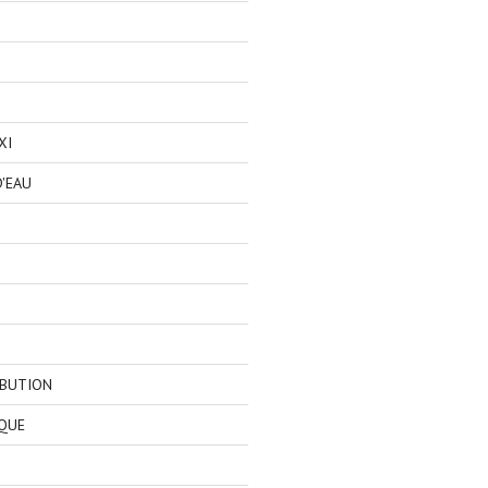
XI
'EAU
IBUTION
QUE