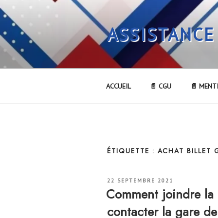
Aller
au
ASSISTANCE
contenu
principal
ACCUEIL
📄 CGU
📄 MENT
ÉTIQUETTE :
ACHAT BILLET
PUBLIÉ
22 SEPTEMBRE 2021
LE
Comment joindre l
contacter la gare 