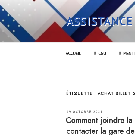
Aller
au
ASSISTANCE
contenu
principal
ACCUEIL
📄 CGU
📄 MENT
ÉTIQUETTE :
ACHAT BILLET
PUBLIÉ
19 OCTOBRE 2021
LE
Comment joindre l
contacter la gare 