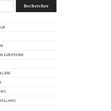
Rechercher
EUR
ON
ON EUROPEENNE
LLIERE
E
IMES
VEILLANCE