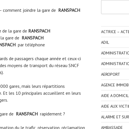
Rechercher
– comment joindre la gare de
RANSPACH
e
de la gare de
RANSPACH
ACTRICE – ACT
 la gare de
RANSPACH
ADIL
NSPACH
par téléphone
ADMINISTRATI
liards de passagers chaque année et ceux-ci
ADMINISTRATI
 des moyens de transport du réseau SNCF
s).
AEROPORT
AGENCE IMMOBI
3000 gares, mais leurs répartitions
 Et les 10 principales accueillent en leurs
AIDE A DOMICIL
gers.
AIDE AUX VICT
 gare de
RANSPACH
rapidement ?
ALARME ET SUR
ormation du le trafic, réservation, réclamation
AMBASSADE