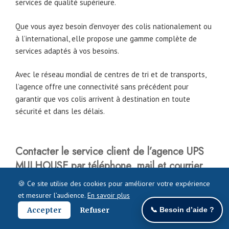
services de qualité supérieure.
Que vous ayez besoin d’envoyer des colis nationalement ou
à l’international, elle propose une gamme complète de
services adaptés à vos besoins.
Avec le réseau mondial de centres de tri et de transports,
l’agence offre une connectivité sans précédent pour
garantir que vos colis arrivent à destination en toute
sécurité et dans les délais.
Contacter le service client de l’agence UPS
MULHOUSE par téléphone, mail et courrier
postal
🍪 Ce site utilise des cookies pour améliorer votre expérience
et mesurer l’audience.
En savoir plus
Pour contacter le service client de l’agence UPS Mulhouse,
Accepter
Refuser
📞 Besoin d’aide ?
vous avez plusieurs options :