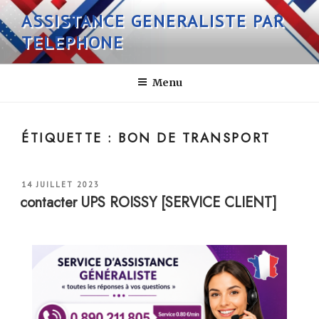
Aller
ASSISTANCE GENERALISTE PAR
au
TELEPHONE
contenu
principal
Menu
ÉTIQUETTE :
BON DE TRANSPORT
PUBLIÉ
14 JUILLET 2023
LE
contacter UPS ROISSY [SERVICE CLIENT]