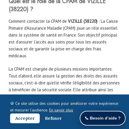
Quel est le rôle de la CPAM de
VIZILLE
(38220)
?
Comment contacter la CPAM de
VIZILLE (38220)
: La Caisse
Primaire d’Assurance Maladie (CPAM) joue un rôle essentiel
dans le système de santé en France. Son objectif principal
est d’assurer l’accès aux soins pour tous les assurés
sociaux et de garantir la prise en charge des frais
médicaux.
La CPAM est chargée de plusieurs missions importantes.
Tout d’abord, elle assure la gestion des droits des assurés
sociaux, c’est-à-dire qu’elle vérifie l’éligibilité des personnes
à bénéficier de la sécurité sociale. Elle attribue ainsi les
numéros d’assurés sociaux et met à jour les informations
🍪 Ce site utilise des cookies pour améliorer votre expérience
personnelles des assurés.
et mesurer l’audience.
En savoir plus
Accepter
Refuser
📞 Besoin d’aide ?
La CPAM de VIZILLE (38220) – Le