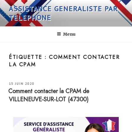
Aller
ASSISTANCE GENERALISTE PAR
au
TELEPHONE
contenu
principal
Menu
ÉTIQUETTE :
COMMENT CONTACTER
LA CPAM
PUBLIÉ
15 JUIN 2020
LE
Comment contacter la CPAM de
VILLENEUVE-SUR-LOT (47300)