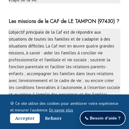
Les missions de la CAF de LE TAMPON (97430) ?
L’objectif principale de la Caf est de répondre aux
situations de toutes les familles et de s’adapter à des
situations difficiles
. La Caf met en œuvre quatre grandes
missions, à savoir : aider les familles à concilier vie
professionnelle et familiale et vie sociale ; soutenir la
fonction parentale et faciliter les relations parents-
enfants ; accompagner les familles dans leurs relations
avec l’environnement et le cadre de vie ; ou encore créer
les conditions favorables à l’autonomie, à l’insertion sociale
et au retour à l’emploi des personnes et des familles.
🍪 Ce site utilise des cookies pour améliorer votre expérience
Par ailleurs, bien qu’ayant une mission sociale, la Caf a
et mesurer l’audience.
En savoir plus
également et principalement une mission d’aide financière
Accepter
Refuser
📞 Besoin d’aide ?
sur de nombreux domaines tels que la naissance, la
rentrée, l’insertion, le logement, etc.