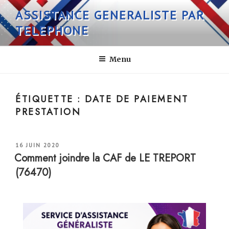
Aller
ASSISTANCE GENERALISTE PAR
au
TELEPHONE
contenu
principal
Menu
ÉTIQUETTE :
DATE DE PAIEMENT
PRESTATION
PUBLIÉ
16 JUIN 2020
LE
Comment joindre la CAF de LE TREPORT
(76470)