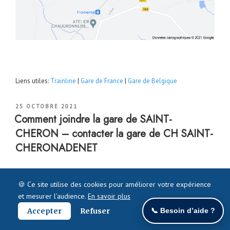
Liens utiles:
Trainline
|
Gare de France
|
Gare de Belgique
PUBLIÉ
25 OCTOBRE 2021
LE
Comment joindre la gare de SAINT-
CHERON – contacter la gare de CH SAINT-
CHERONADENET
🍪 Ce site utilise des cookies pour améliorer votre expérience
et mesurer l’audience.
En savoir plus
Accepter
Refuser
📞 Besoin d’aide ?
Contacter la gare
de
SAINT-CHERON
– comment joindre la