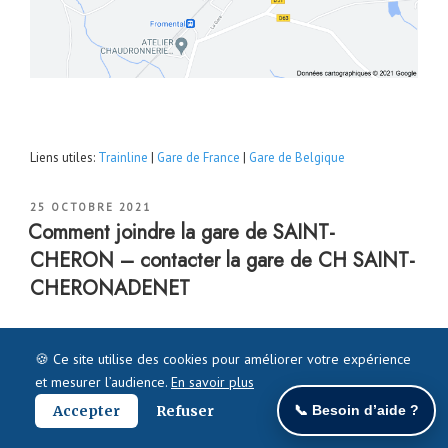
Liens utiles:
Trainline
|
Gare de France
|
Gare de Belgique
PUBLIÉ
25 OCTOBRE 2021
LE
Comment joindre la gare de SAINT-
CHERON – contacter la gare de CH SAINT-
CHERONADENET
🍪 Ce site utilise des cookies pour améliorer votre expérience
et mesurer l’audience.
En savoir plus
Accepter
Refuser
📞 Besoin d’aide ?
Contacter la gare
de
SAINT-CHERON
– comment joindre la