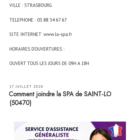
VILLE : STRASBOURG
TELEPHONE :
03 88 34 67 67
SITE INTERNET :www.la-spa.fr
HORAIRES D’OUVERTURES :
OUVERT TOUS LES JOURS DE 09H A 18H
PUBLIÉ
17 JUILLET 2020
LE
Comment joindre la SPA de SAINT-LO
(50470)