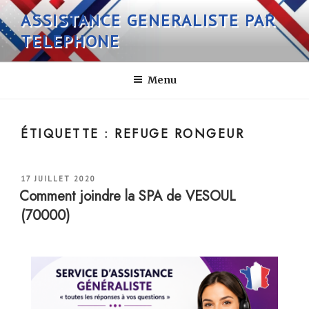
Aller
ASSISTANCE GENERALISTE PAR
au
TELEPHONE
contenu
principal
Menu
ÉTIQUETTE :
REFUGE RONGEUR
PUBLIÉ
17 JUILLET 2020
LE
Comment joindre la SPA de VESOUL
(70000)