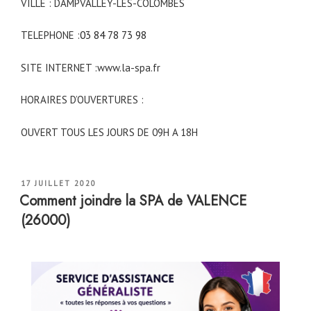
VILLE : DAMPVALLEY-LES-COLOMBES
TELEPHONE :
03 84 78 73 98
SITE INTERNET :www.la-spa.fr
HORAIRES D’OUVERTURES :
OUVERT TOUS LES JOURS DE 09H A 18H
PUBLIÉ
17 JUILLET 2020
LE
Comment joindre la SPA de VALENCE
(26000)