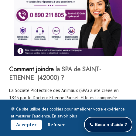
Comment joindre
la SPA de SAINT-
ETIENNE (42000) ?
La Société Protectrice des Animaux
(SPA) a été créée en
1845 par le Docteur Etienne Pariset. Elle est composée
d’une équipe de professionnels et passionnés : plus de 600
🍪 Ce site utilise des cookies pour améliorer votre expérience
salariés et 4000 bénévoles. Les principales missions de
et mesurer l’audience.
En savoir plus
cette société consistent à
défendre « la cause animale ».
Accepter
Refuser
📞 Besoin d’aide ?
Présente partout, elle compte plus de 60 refuges et plus
de 10 dispensaires de soins. La SPA veille surtout au bien-