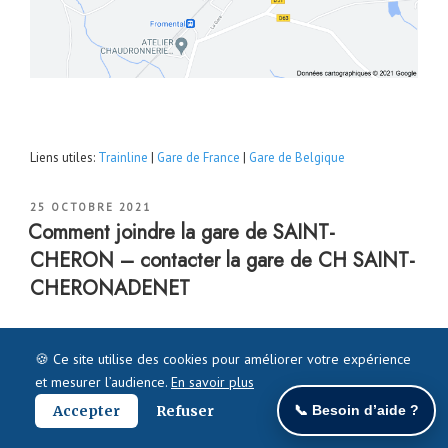
Liens utiles:
Trainline
|
Gare de France
|
Gare de Belgique
PUBLIÉ
25 OCTOBRE 2021
LE
Comment joindre la gare de SAINT-
CHERON – contacter la gare de CH SAINT-
CHERONADENET
🍪 Ce site utilise des cookies pour améliorer votre expérience
et mesurer l’audience.
En savoir plus
Accepter
Refuser
📞 Besoin d’aide ?
Contacter la gare
de
SAINT-CHERON
– comment joindre la