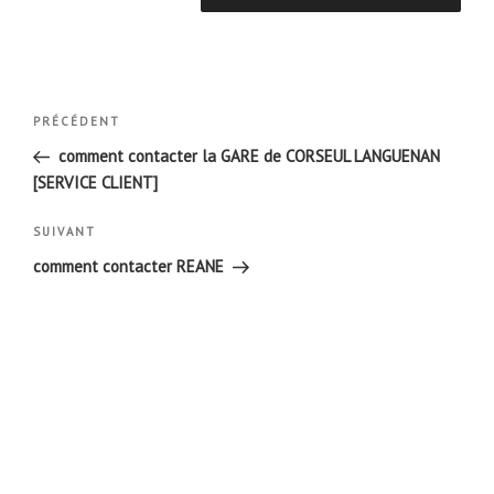
Navigation
Article
PRÉCÉDENT
de
précédent
comment contacter la GARE de CORSEUL LANGUENAN
l’article
[SERVICE CLIENT]
Article
SUIVANT
suivant
comment contacter REANE