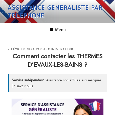
Aller
ASSISTANCE GENERALISTE PAR
au
TELEPHONE
contenu
principal
Menu
PUBLIÉ
2 FÉVRIER 2024
PAR
ADMINISTRATEUR
LE
Comment contacter les THERMES
D’EVAUX-LES-BAINS ?
Service indépendant :
Assistance non affiliée aux marques.
En savoir plus