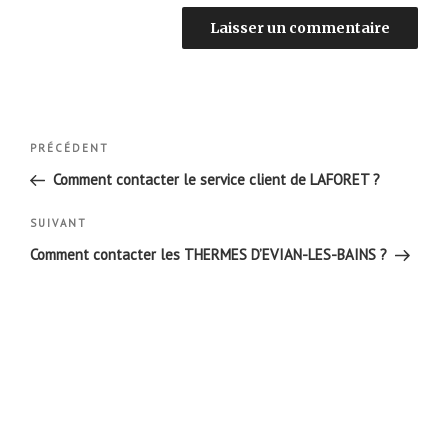
Navigation
Article
PRÉCÉDENT
de
précédent
Comment contacter le service client de LAFORET ?
l’article
Article
SUIVANT
suivant
Comment contacter les THERMES D’EVIAN-LES-BAINS ?