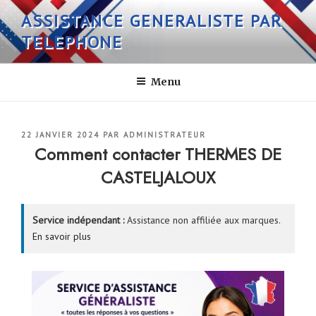
Aller
ASSISTANCE GENERALISTE PAR
au
TELEPHONE
contenu
principal
Menu
PUBLIÉ
22 JANVIER 2024
PAR
ADMINISTRATEUR
LE
Comment contacter THERMES DE
CASTELJALOUX
Service indépendant :
Assistance non affiliée aux marques.
En savoir plus