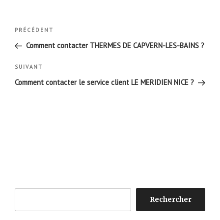
Navigation
Article
PRÉCÉDENT
de
précédent
Comment contacter THERMES DE CAPVERN-LES-BAINS ?
l’article
Article
SUIVANT
suivant
Comment contacter le service client LE MERIDIEN NICE ?
Rechercher
Rechercher