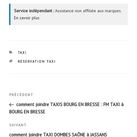
Service indépendant :
Assistance non affiliée aux marques.
En savoir plus
CATÉGORIES
TAXI
ÉTIQUETTES
RESERVATION TAXI
Navigation
Article
PRÉCÉDENT
de
précédent
comment joindre TAXIS BOURG EN BRESSE : FM TAXI à
l’article
BOURG EN BRESSE
Article
SUIVANT
suivant
comment joindre TAXI DOMBES SAÔNE à JASSANS