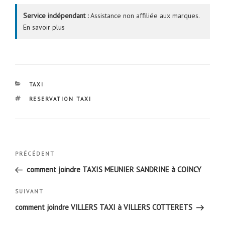
Service indépendant :
Assistance non affiliée aux marques.
En savoir plus
CATÉGORIES
TAXI
ÉTIQUETTES
RESERVATION TAXI
Navigation
Article
PRÉCÉDENT
de
précédent
comment joindre TAXIS MEUNIER SANDRINE à COINCY
l’article
Article
SUIVANT
suivant
comment joindre VILLERS TAXI à VILLERS COTTERETS