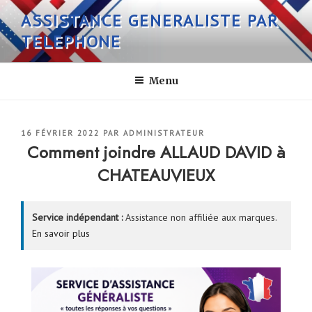
Aller
ASSISTANCE GENERALISTE PAR
au
TELEPHONE
contenu
principal
Menu
PUBLIÉ
16 FÉVRIER 2022
PAR
ADMINISTRATEUR
LE
Comment joindre ALLAUD DAVID à
CHATEAUVIEUX
Service indépendant :
Assistance non affiliée aux marques.
En savoir plus