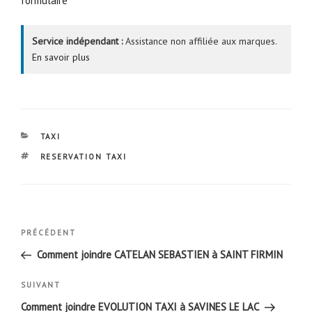
formulaire
Service indépendant :
Assistance non affiliée aux marques.
En savoir plus
CATÉGORIES
TAXI
ÉTIQUETTES
RESERVATION TAXI
Navigation
Article
PRÉCÉDENT
de
précédent
Comment joindre CATELAN SEBASTIEN à SAINT FIRMIN
l’article
Article
SUIVANT
suivant
Comment joindre EVOLUTION TAXI à SAVINES LE LAC