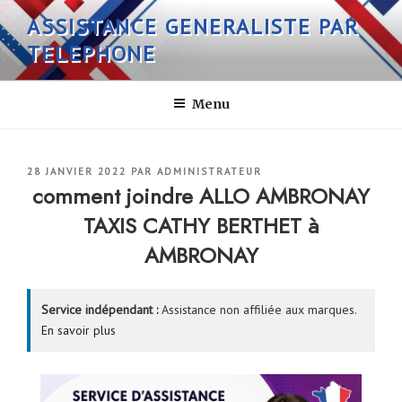
Aller
ASSISTANCE GENERALISTE PAR
au
TELEPHONE
contenu
principal
Menu
PUBLIÉ
28 JANVIER 2022
PAR
ADMINISTRATEUR
LE
comment joindre ALLO AMBRONAY
TAXIS CATHY BERTHET à
AMBRONAY
Service indépendant :
Assistance non affiliée aux marques.
En savoir plus