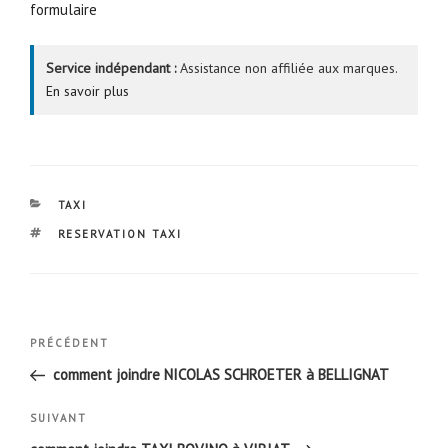
formulaire
Service indépendant :
Assistance non affiliée aux marques.
En savoir plus
CATÉGORIES
TAXI
ÉTIQUETTES
RESERVATION TAXI
Navigation
Article
PRÉCÉDENT
de
précédent
comment joindre NICOLAS SCHROETER à BELLIGNAT
l’article
Article
SUIVANT
suivant