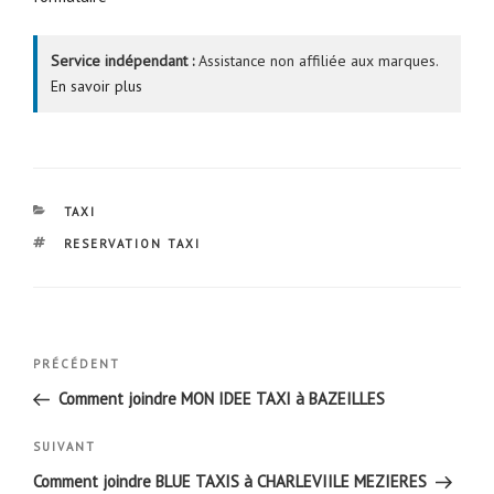
Service indépendant :
Assistance non affiliée aux marques.
En savoir plus
CATÉGORIES
TAXI
ÉTIQUETTES
RESERVATION TAXI
Navigation
Article
PRÉCÉDENT
de
précédent
Comment joindre MON IDEE TAXI à BAZEILLES
l’article
Article
SUIVANT
suivant
Comment joindre BLUE TAXIS à CHARLEVIILE MEZIERES