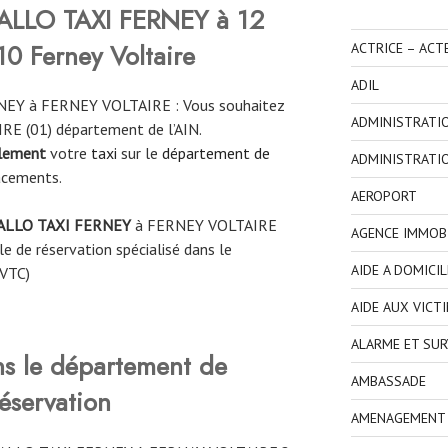
ALLO TAXI FERNEY à 12
0 Ferney Voltaire
ACTRICE – ACT
ADIL
NEY à FERNEY VOLTAIRE : Vous souhaitez
ADMINISTRATI
RE (01) département de l’AIN.
ilement
votre
taxi
sur le
département de
ADMINISTRATI
acements.
AEROPORT
ALLO TAXI FERNEY
à
FERNEY VOLTAIRE
AGENCE IMMOBI
e de réservation spécialisé dans le
AIDE A DOMICIL
 VTC)
AIDE AUX VICT
ALARME ET SUR
ns le département de
AMBASSADE
éservation
AMENAGEMENT I