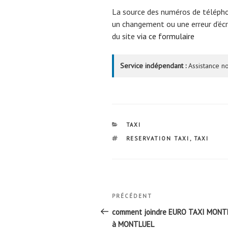
La source des numéros de téléph
un changement ou une erreur d’écri
du site
via ce formulaire
Service indépendant :
Assistance no
CATÉGORIES
TAXI
ÉTIQUETTES
RESERVATION TAXI
,
TAXI
Navigation
Article
PRÉCÉDENT
de
précédent
comment joindre EURO TAXI MONT
à MONTLUEL