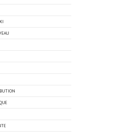
XI
'EAU
IBUTION
QUE
NTE