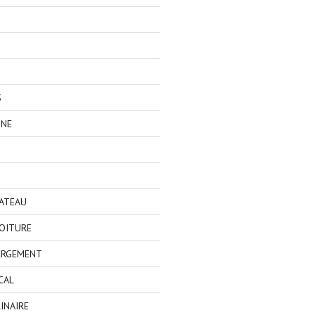
S
GNE
BATEAU
OITURE
ERGEMENT
CAL
INAIRE