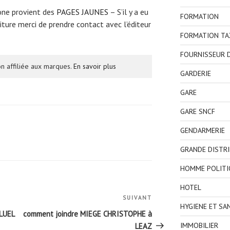
one provient des
PAGES JAUNES
– S’il y a eu
FORMATION
ture merci de prendre contact avec l’éditeur
FORMATION TA
FOURNISSEUR D
n affiliée aux marques.
En savoir plus
GARDERIE
GARE
GARE SNCF
GENDARMERIE
GRANDE DISTR
HOMME POLITI
HOTEL
SUIVANT
Article
HYGIENE ET SA
suivant
LUEL
comment joindre MIEGE CHRISTOPHE à
IMMOBILIER
LEAZ