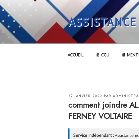
Aller
au
ASSISTANCE
contenu
principal
ACCUEIL
📄 CGU
📄 MENT
PUBLIÉ
27 JANVIER 2022
PAR
ADMINISTRA
LE
comment joindre A
FERNEY VOLTAIRE
Service indépendant :
Assistance no