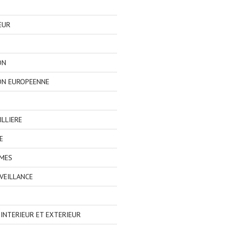
EUR
ON
ON EUROPEENNE
LLIERE
E
IMES
VEILLANCE
NTERIEUR ET EXTERIEUR