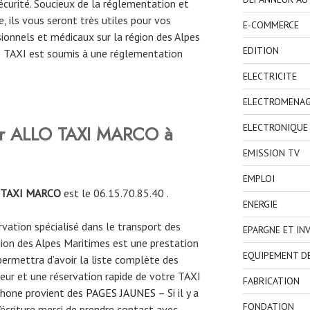
curité. Soucieux de la réglementation et
, ils vous seront très utiles pour vos
E-COMMERCE
onnels et médicaux sur la région des Alpes
EDITION
de TAXI est soumis à une réglementation
ELECTRICITE
ELECTROMENA
ver ALLO TAXI MARCO à
ELECTRONIQUE
EMISSION TV
EMPLOI
 TAXI MARCO
est le 06.15.70.85.40
.
ENERGIE
ervation spécialisé dans le transport des
EPARGNE ET IN
gion des Alpes Maritimes est une prestation
EQUIPEMENT D
permettra d’avoir la liste complète des
eur et une réservation rapide de votre TAXI
FABRICATION
phone provient des
PAGES JAUNES
– Si il y a
FONDATION
écriture merci de prendre contact avec