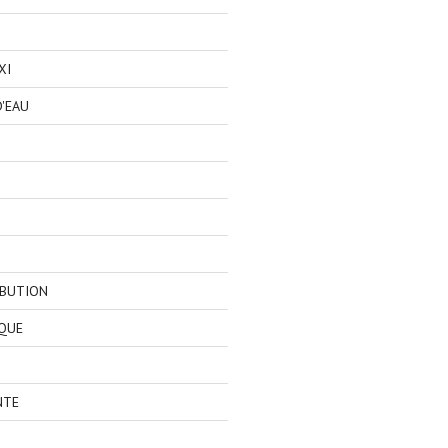
XI
'EAU
IBUTION
QUE
NTE