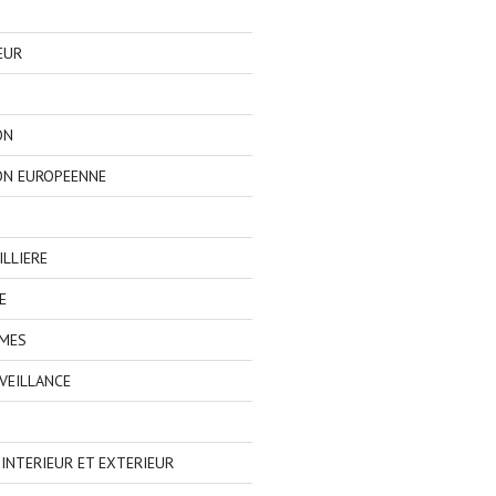
EUR
ON
ON EUROPEENNE
LLIERE
E
IMES
VEILLANCE
NTERIEUR ET EXTERIEUR