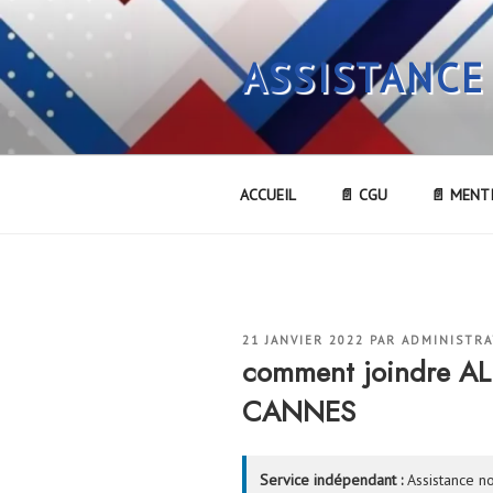
Aller
au
ASSISTANCE
contenu
principal
ACCUEIL
📄 CGU
📄 MENT
PUBLIÉ
21 JANVIER 2022
PAR
ADMINISTR
LE
comment joindre A
CANNES
Service indépendant :
Assistance no