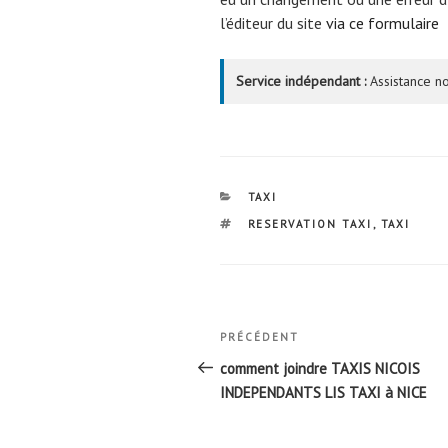
l’éditeur du site
via ce formulaire
Service indépendant :
Assistance no
CATÉGORIES
TAXI
ÉTIQUETTES
RESERVATION TAXI
,
TAXI
Navigation
Article
PRÉCÉDENT
de
précédent
comment joindre TAXIS NICOIS
l’article
INDEPENDANTS LIS TAXI à NICE