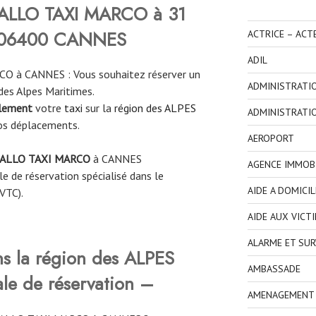
ALLO TAXI MARCO à 31
 06400 CANNES
ACTRICE – ACT
ADIL
O à CANNES : Vous souhaitez réserver un
ADMINISTRATI
es Alpes Maritimes.
ilement
votre
taxi
sur la
région des ALPES
ADMINISTRATI
os déplacements.
AEROPORT
ALLO TAXI MARCO
à CANNES
AGENCE IMMOBI
e de réservation spécialisé dans le
AIDE A DOMICIL
VTC).
AIDE AUX VICT
ALARME ET SUR
ns la région des ALPES
AMBASSADE
le de réservation –
AMENAGEMENT I