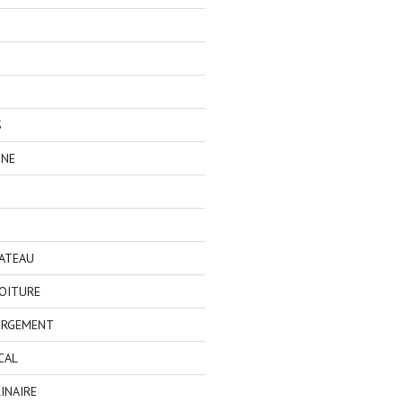
S
GNE
BATEAU
OITURE
ERGEMENT
CAL
INAIRE