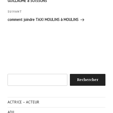
GUILLAUME à SOISSONS
Article
SUIVANT
suivant
comment joindre TAXI MOULINS à MOULINS
Rechercher
Rechercher
ACTRICE – ACTEUR
ADIL