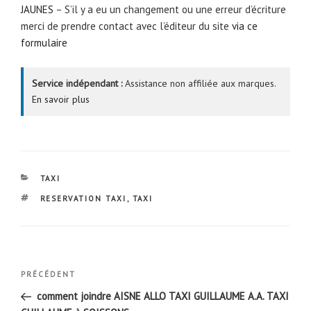
JAUNES
– S’il y a eu un changement ou une erreur d’écriture
merci de prendre contact avec l’éditeur du site
via ce
formulaire
Service indépendant :
Assistance non affiliée aux marques.
En savoir plus
CATÉGORIES
TAXI
ÉTIQUETTES
RESERVATION TAXI
,
TAXI
Navigation
Article
PRÉCÉDENT
de
précédent
comment joindre AISNE ALLO TAXI GUILLAUME A.A. TAXI
l’article