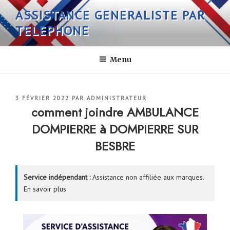
Aller
ASSISTANCE GENERALISTE PAR
au
TELEPHONE
contenu
principal
Menu
PUBLIÉ
3 FÉVRIER 2022
PAR
ADMINISTRATEUR
LE
comment joindre AMBULANCE
DOMPIERRE à DOMPIERRE SUR
BESBRE
Service indépendant :
Assistance non affiliée aux marques.
En savoir plus