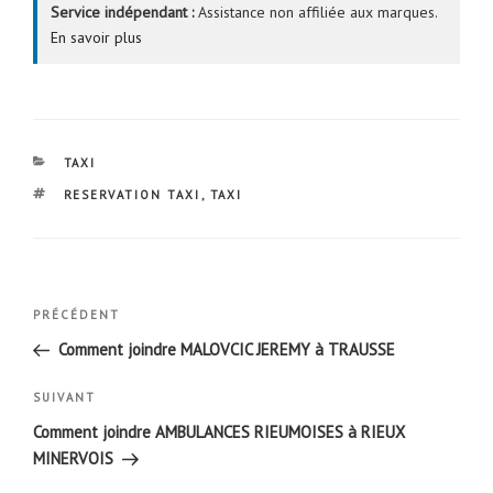
Service indépendant :
Assistance non affiliée aux marques.
En savoir plus
CATÉGORIES
TAXI
ÉTIQUETTES
RESERVATION TAXI
,
TAXI
Navigation
Article
PRÉCÉDENT
de
précédent
Comment joindre MALOVCIC JEREMY à TRAUSSE
l’article
Article
SUIVANT
suivant
Comment joindre AMBULANCES RIEUMOISES à RIEUX
MINERVOIS