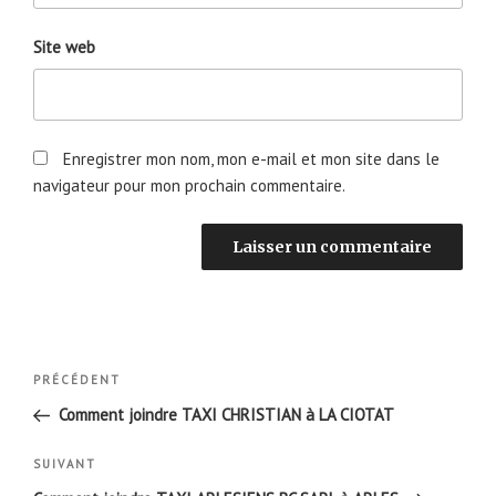
Site web
Enregistrer mon nom, mon e-mail et mon site dans le
navigateur pour mon prochain commentaire.
Navigation
Article
PRÉCÉDENT
de
précédent
Comment joindre TAXI CHRISTIAN à LA CIOTAT
l’article
Article
SUIVANT
suivant