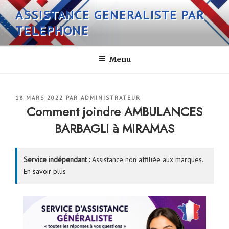
Aller
ASSISTANCE GENERALISTE PAR
au
TELEPHONE
contenu
principal
Menu
PUBLIÉ
18 MARS 2022
PAR
ADMINISTRATEUR
LE
Comment joindre AMBULANCES
BARBAGLI à MIRAMAS
Service indépendant :
Assistance non affiliée aux marques.
En savoir plus