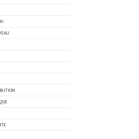
XI
'EAU
IBUTION
QUE
NTE