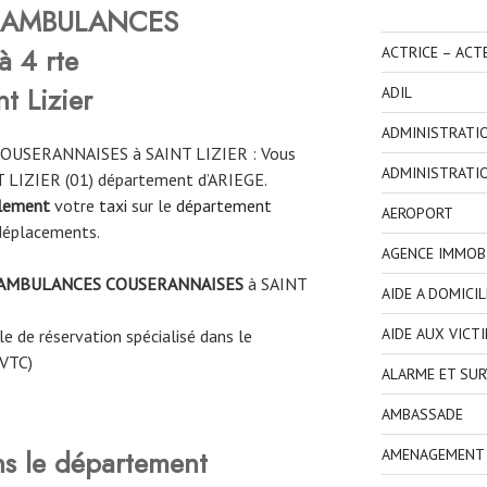
AMBULANCES
 4 rte
ACTRICE – ACT
t Lizier
ADIL
ADMINISTRATI
OUSERANNAISES à SAINT LIZIER : Vous
ADMINISTRATI
NT LIZIER (01) département d’ARIEGE.
ilement
votre
taxi
sur le
département
AEROPORT
déplacements.
AGENCE IMMOBI
AMBULANCES COUSERANNAISES
à
SAINT
AIDE A DOMICIL
AIDE AUX VICT
e de réservation spécialisé dans le
 VTC)
ALARME ET SUR
AMBASSADE
ns le département
AMENAGEMENT I