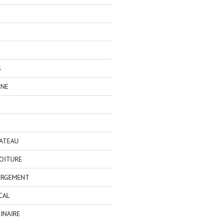
S
GNE
BATEAU
OITURE
ERGEMENT
CAL
INAIRE