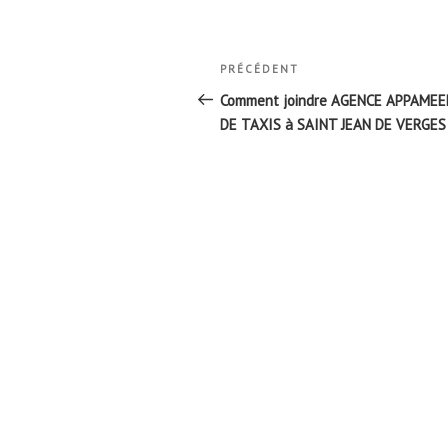
Navigation
Article
PRÉCÉDENT
de
précédent
Comment joindre AGENCE APPAME
l’article
DE TAXIS à SAINT JEAN DE VERGES