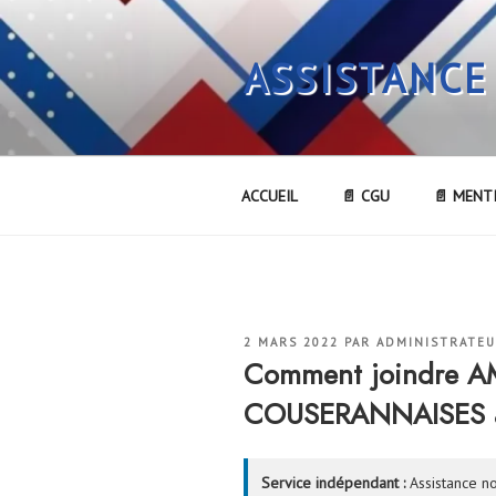
Aller
au
ASSISTANCE
contenu
principal
ACCUEIL
📄 CGU
📄 MENT
PUBLIÉ
2 MARS 2022
PAR
ADMINISTRATE
LE
Comment joindre 
COUSERANNAISES à
Service indépendant :
Assistance no