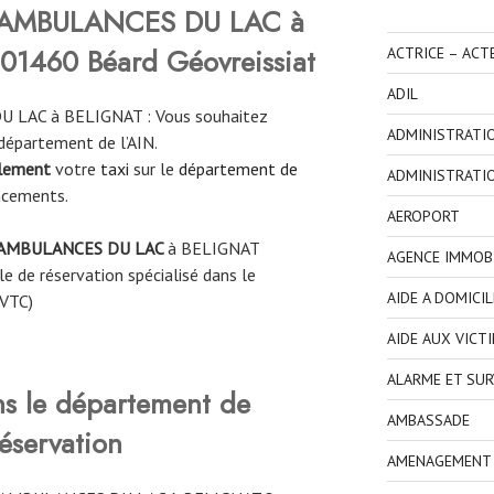
AMBULANCES DU LAC à
 01460 Béard Géovreissiat
ACTRICE – ACT
ADIL
 LAC à BELIGNAT : Vous souhaitez
ADMINISTRATI
département de l’AIN.
ilement
votre
taxi
sur le
département de
ADMINISTRATI
acements.
AEROPORT
AMBULANCES DU LAC
à
BELIGNAT
AGENCE IMMOBI
e de réservation spécialisé dans le
AIDE A DOMICIL
 VTC)
AIDE AUX VICT
ALARME ET SUR
ns le département de
AMBASSADE
éservation
AMENAGEMENT I