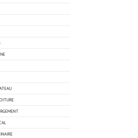
S
GNE
BATEAU
OITURE
ERGEMENT
CAL
INAIRE