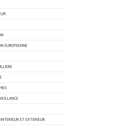
EUR
ON
ON EUROPEENNE
LLIERE
E
IMES
VEILLANCE
NTERIEUR ET EXTERIEUR