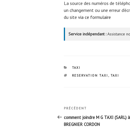
La source des numéros de téléph
un changement ou une erreur d’écri
du site
via ce formulaire
Service indépendant :
Assistance no
CATÉGORIES
TAXI
ÉTIQUETTES
RESERVATION TAXI
,
TAXI
Navigation
Article
PRÉCÉDENT
de
précédent
comment joindre M G TAXI (SARL) à
l’article
BREGNIER CORDON