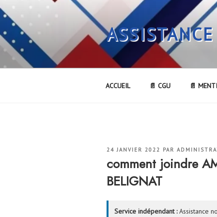
Aller
au
ASSISTANCE
contenu
principal
ACCUEIL
📄 CGU
📄 MENT
PUBLIÉ
24 JANVIER 2022
PAR
ADMINISTR
LE
comment joindre 
BELIGNAT
Service indépendant :
Assistance no