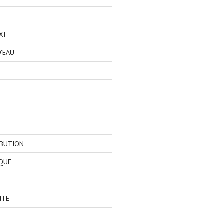
XI
'EAU
IBUTION
QUE
NTE