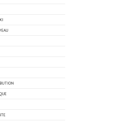
XI
'EAU
IBUTION
QUE
NTE