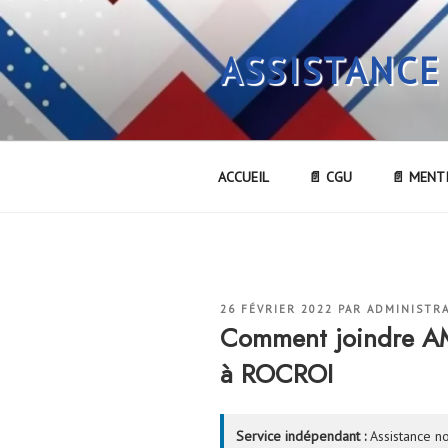
Aller
au
ASSISTANCE
contenu
principal
ACCUEIL
📄 CGU
📄 MENT
PUBLIÉ
26 FÉVRIER 2022
PAR
ADMINISTR
LE
Comment joindre 
à ROCROI
Service indépendant :
Assistance no