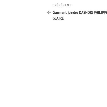
Navigation
Article
PRÉCÉDENT
de
précédent
Comment joindre DASNOIS PHILIPP
l’article
GLAIRE