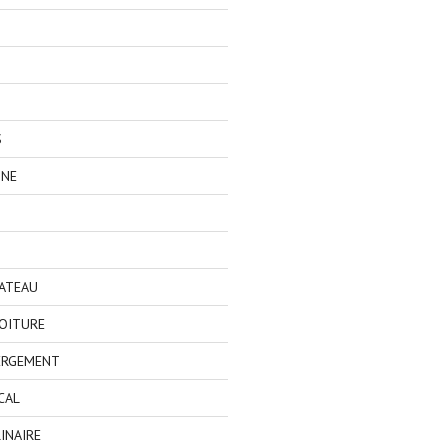
S
GNE
BATEAU
OITURE
ERGEMENT
CAL
INAIRE