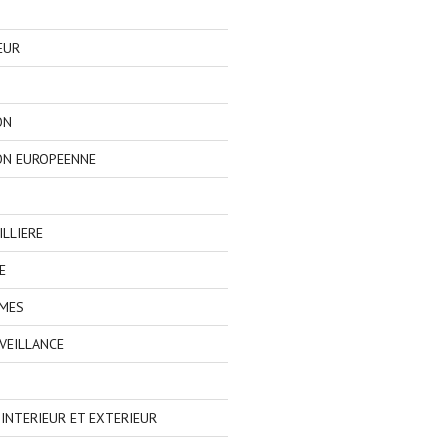
EUR
ON
ON EUROPEENNE
LLIERE
E
IMES
VEILLANCE
NTERIEUR ET EXTERIEUR