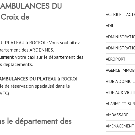
AMBULANCES DU
Croix de
ACTRICE – ACT
ADIL
ADMINISTRATI
 PLATEAU à ROCROI : Vous souhaitez
ADMINISTRATI
département des ARDENNES.
ilement
votre
taxi
sur
le département des
AEROPORT
os déplacements.
AGENCE IMMOBI
AMBULANCES DU PLATEAU
à ROCROI
AIDE A DOMICIL
e de réservation spécialisé dans le
AIDE AUX VICT
 VTC)
ALARME ET SUR
AMBASSADE
ns le département des
AMENAGEMENT I