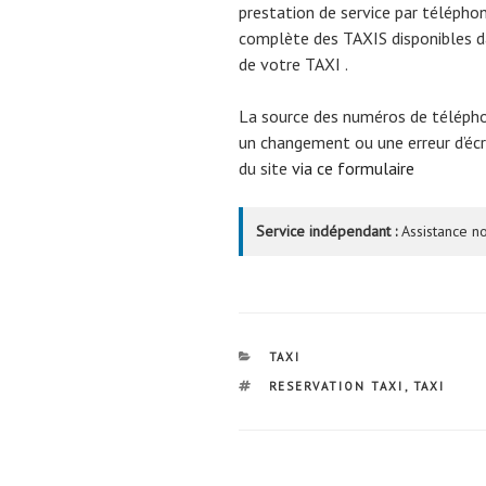
prestation de service par téléphon
complète des TAXIS disponibles da
de votre TAXI .
La source des numéros de téléph
un changement ou une erreur d’écri
du site
via ce formulaire
Service indépendant :
Assistance no
CATÉGORIES
TAXI
ÉTIQUETTES
RESERVATION TAXI
,
TAXI