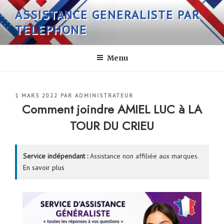
Aller
ASSISTANCE GENERALISTE PAR
au
TELEPHONE
contenu
principal
Menu
PUBLIÉ
1 MARS 2022
PAR
ADMINISTRATEUR
LE
Comment joindre AMIEL LUC à LA
TOUR DU CRIEU
Service indépendant :
Assistance non affiliée aux marques.
En savoir plus