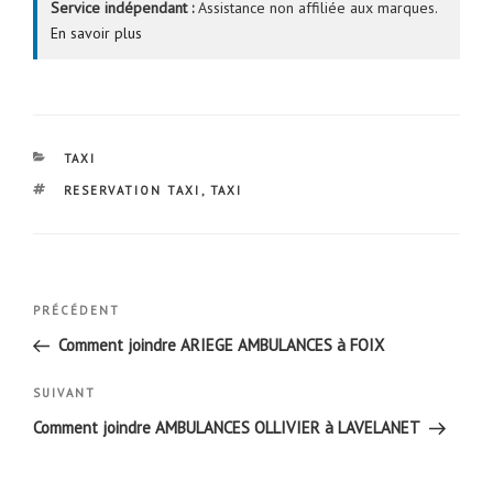
Service indépendant :
Assistance non affiliée aux marques.
En savoir plus
CATÉGORIES
TAXI
ÉTIQUETTES
RESERVATION TAXI
,
TAXI
Navigation
Article
PRÉCÉDENT
de
précédent
Comment joindre ARIEGE AMBULANCES à FOIX
l’article
Article
SUIVANT
suivant
Comment joindre AMBULANCES OLLIVIER à LAVELANET