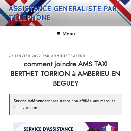
Aller
ASSISTANCE GENERALISTE PAR
au
TELEPHONE
contenu
principal
Menu
PUBLIÉ
22 JANVIER 2022
PAR
ADMINISTRATEUR
LE
comment joindre AMS TAXI
BERTHET TORRION à AMBERIEU EN
BEGUEY
Service indépendant :
Assistance non affiliée aux marques.
En savoir plus