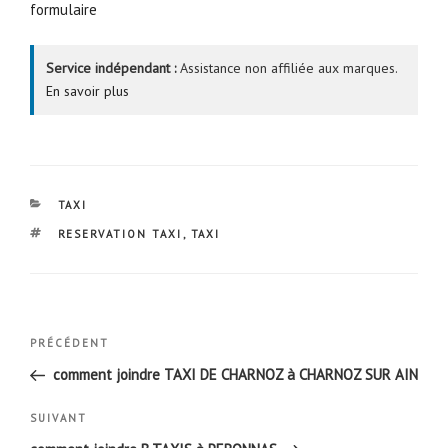
formulaire
Service indépendant :
Assistance non affiliée aux marques.
En savoir plus
CATÉGORIES
TAXI
ÉTIQUETTES
RESERVATION TAXI
,
TAXI
Navigation
Article
PRÉCÉDENT
de
précédent
comment joindre TAXI DE CHARNOZ à CHARNOZ SUR AIN
l’article
Article
SUIVANT
suivant