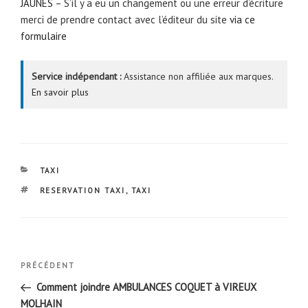
JAUNES
– S’il y a eu un changement ou une erreur d’écriture
merci de prendre contact avec l’éditeur du site
via ce
formulaire
Service indépendant :
Assistance non affiliée aux marques.
En savoir plus
CATÉGORIES
TAXI
ÉTIQUETTES
RESERVATION TAXI
,
TAXI
Navigation
Article
PRÉCÉDENT
de
précédent
Comment joindre AMBULANCES COQUET à VIREUX
l’article
MOLHAIN