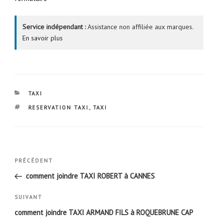
Service indépendant :
Assistance non affiliée aux marques.
En savoir plus
CATÉGORIES
TAXI
ÉTIQUETTES
RESERVATION TAXI
,
TAXI
Navigation
Article
PRÉCÉDENT
de
précédent
comment joindre TAXI ROBERT à CANNES
l’article
Article
SUIVANT
suivant
comment joindre TAXI ARMAND FILS à ROQUEBRUNE CAP