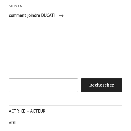
Article
SUIVANT
suivant
comment joindre DUCATI
Rechercher
Rechercher
ACTRICE – ACTEUR
ADIL