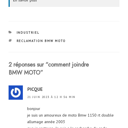
En savoir plus
CATÉGORIES
INDUSTRIEL
ÉTIQUETTES
RECLAMATION BMW MOTO
2 réponses sur “comment joindre
BMW MOTO”
PICQUE
21 JUIN 2023 À 12 H 56 MIN
bonjour
je suis un amoureux de moto Bmw 1150 rt double
allumage année 2003