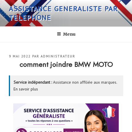
Aller
ASSISTANCE GENERALISTE PAR
au
TELEPHONE
contenu
principal
Menu
PUBLIÉ
9 MAI 2022
PAR
ADMINISTRATEUR
LE
comment joindre BMW MOTO
Service indépendant :
Assistance non affiliée aux marques.
En savoir plus