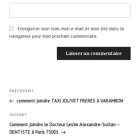
Enregistrer mon nom, mon e-mail et mon site dans le
navigateur pour mon prochain commentaire.
Navigation
Article
PRÉCÉDENT
de
précédent
comment joindre TAXI JOLIVET FRERES à VARAMBON
l’article
Article
SUIVANT
suivant
Comment joindre le Docteur Leslie Alexandre-Sultan –
DENTISTE à Paris 75001