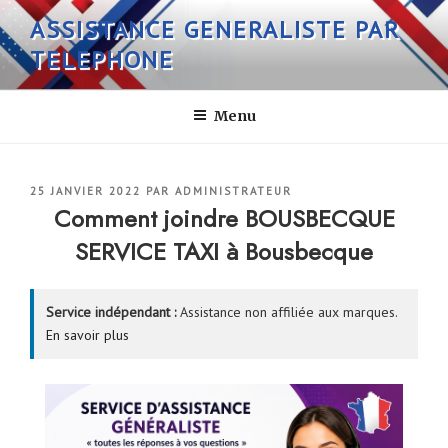
Aller
ASSISTANCE GENERALISTE PAR
au
TELEPHONE
contenu
principal
Menu
PUBLIÉ
25 JANVIER 2022
PAR
ADMINISTRATEUR
LE
Comment joindre BOUSBECQUE
SERVICE TAXI à Bousbecque
Service indépendant :
Assistance non affiliée aux marques.
En savoir plus