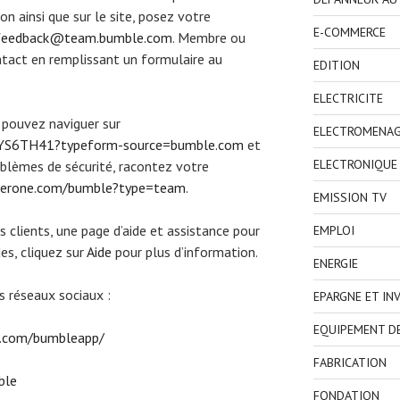
n ainsi que sur le site, posez votre
E-COMMERCE
feedback@team.bumble.com
. Membre ou
ontact en remplissant un formulaire au
EDITION
ELECTRICITE
s pouvez naviguer sur
ELECTROMENA
TYS6TH41?typeform-source=bumble.com
et
ELECTRONIQUE
roblèmes de sécurité, racontez votre
ckerone.com/bumble?type=team
.
EMISSION TV
 clients, une page d’aide et assistance pour
EMPLOI
es, cliquez sur
Aide
pour plus d’information.
ENERGIE
s réseaux sociaux :
EPARGNE ET IN
EQUIPEMENT D
k.com/bumbleapp/
FABRICATION
ble
FONDATION