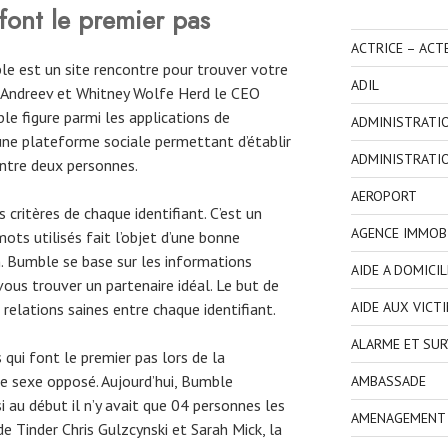
font le premier pas
ACTRICE – ACT
 est un site rencontre pour trouver votre
ADIL
y Andreev et Whitney Wolfe Herd le CEO
e figure parmi les applications de
ADMINISTRATI
 une plateforme sociale permettant d’établir
ADMINISTRATI
entre deux personnes.
AEROPORT
 critères de chaque identifiant. C’est un
AGENCE IMMOBI
ts utilisés fait l’objet d’une bonne
. Bumble se base sur les informations
AIDE A DOMICIL
vous trouver un partenaire idéal. Le but de
AIDE AUX VICT
 relations saines entre chaque identifiant.
ALARME ET SUR
ui font le premier pas lors de la
e sexe opposé. Aujourd’hui, Bumble
AMBASSADE
 au début il n’y avait que 04 personnes les
AMENAGEMENT I
 Tinder Chris Gulzcynski et Sarah Mick, la