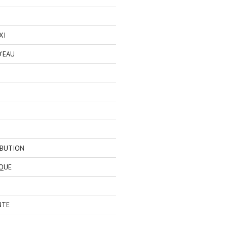
XI
'EAU
IBUTION
QUE
NTE