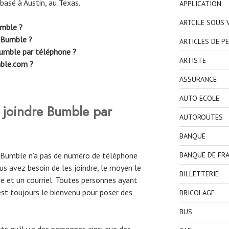
 basé à Austin, au Texas.
APPLICATION
ARTCILE SOUS
mble ?
t Bumble ?
ARTICLES DE P
umble par téléphone ?
ARTISTE
ble.com ?
ASSURANCE
AUTO ECOLE
 joindre Bumble par
AUTOROUTES
BANQUE
e Bumble n’a pas de numéro de téléphone
BANQUE DE FR
ous avez besoin de les joindre, le moyen le
BILLETTERIE
ge et un courriel. Toutes personnes ayant
st toujours le bienvenu pour poser des
BRICOLAGE
BUS
ts qu’il y a des personnes ainsi que des