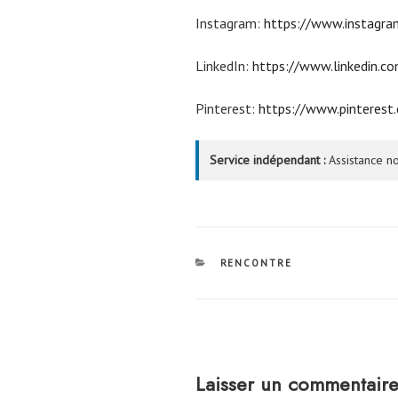
Instagram:
https://www.instagra
LinkedIn:
https://www.linkedin.
Pinterest:
https://www.pinteres
Service indépendant :
Assistance no
CATÉGORIES
RENCONTRE
Laisser un commentair