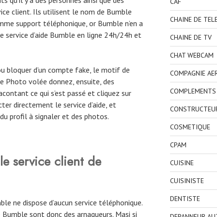
CAF
ice client. Ils utilisent le nom de Bumble
CHAINE DE TEL
mme support téléphonique, or Bumble n’en a
e service d’aide Bumble en ligne 24h/24h et
CHAINE DE TV
CHAT WEBCAM
u bloquer d’un compte fake, le motif de
COMPAGNIE AE
e Photo volée donnez, ensuite, des
COMPLEMENTS 
contant ce qui s’est passé et cliquez sur
er directement le service d’aide, et
CONSTRUCTEU
du profil à signaler et des photos.
COSMETIQUE
CPAM
e service client de
CUISINE
CUISINISTE
DENTISTE
ble ne dispose d’aucun service téléphonique.
umble sont donc des arnaqueurs. Masi si
DEPANNEUR AU