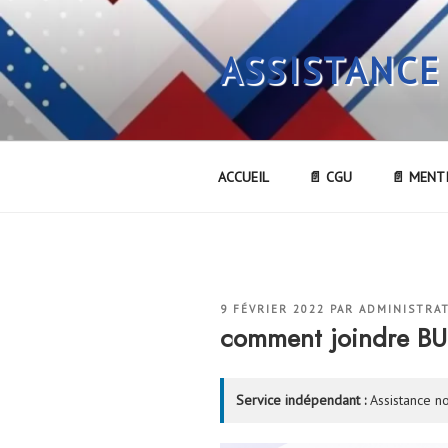
Aller
au
ASSISTANCE
contenu
principal
ACCUEIL
📄 CGU
📄 MENT
PUBLIÉ
9 FÉVRIER 2022
PAR
ADMINISTRA
LE
comment joindre B
Service indépendant :
Assistance no