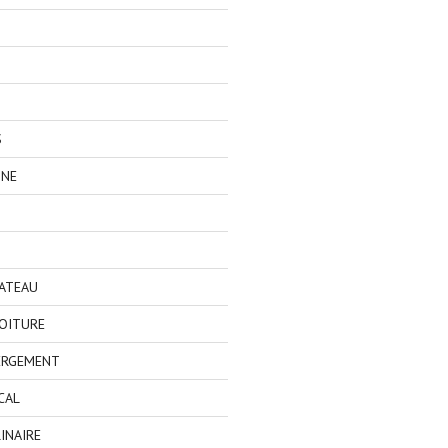
S
GNE
BATEAU
OITURE
ERGEMENT
CAL
INAIRE