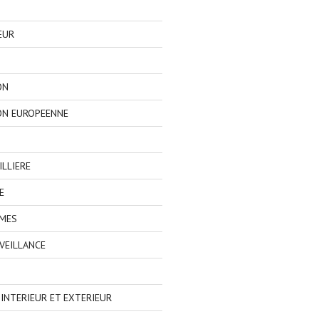
EUR
ON
ON EUROPEENNE
LLIERE
E
IMES
VEILLANCE
NTERIEUR ET EXTERIEUR