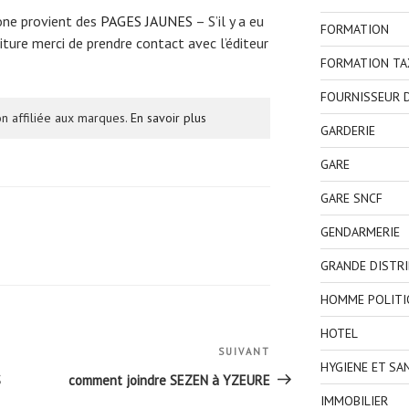
one provient des
PAGES JAUNES
– S’il y a eu
FORMATION
ture merci de prendre contact avec l’éditeur
FORMATION TA
FOURNISSEUR D
n affiliée aux marques.
En savoir plus
GARDERIE
GARE
GARE SNCF
GENDARMERIE
GRANDE DISTR
HOMME POLITI
HOTEL
SUIVANT
Article
HYGIENE ET SA
suivant
S
comment joindre SEZEN à YZEURE
IMMOBILIER