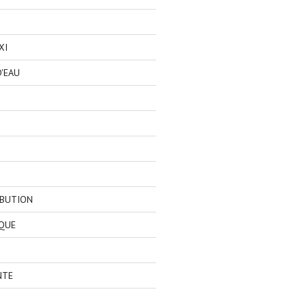
XI
'EAU
IBUTION
QUE
NTE