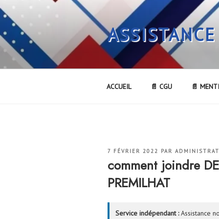
Aller
au
ASSISTANCE
contenu
principal
ACCUEIL
📄 CGU
📄 MENT
PUBLIÉ
7 FÉVRIER 2022
PAR
ADMINISTRA
LE
comment joindre 
PREMILHAT
Service indépendant :
Assistance no