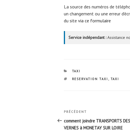
La source des numéros de téléph
un changement ou une erreur d’écri
du site
via ce formulaire
Service indépendant :
Assistance no
CATÉGORIES
TAXI
ÉTIQUETTES
RESERVATION TAXI
,
TAXI
Navigation
Article
PRÉCÉDENT
de
précédent
comment joindre TRANSPORTS DE
VERNES à MONETAY SUR LOIRE