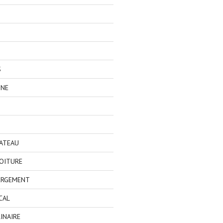
S
GNE
BATEAU
OITURE
ERGEMENT
CAL
INAIRE