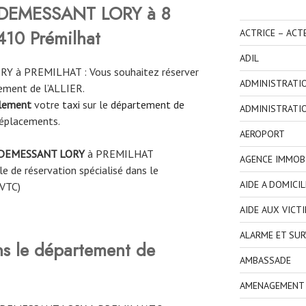
DEMESSANT LORY à 8
410 Prémilhat
ACTRICE – ACT
ADIL
Y à PREMILHAT : Vous souhaitez réserver
ADMINISTRATI
ement de l’ALLIER.
ilement
votre
taxi
sur le
département de
ADMINISTRATI
déplacements.
AEROPORT
DEMESSANT LORY
à
PREMILHAT
AGENCE IMMOBI
e de réservation spécialisé dans le
AIDE A DOMICIL
 VTC)
AIDE AUX VICT
ALARME ET SUR
ns le département de
AMBASSADE
AMENAGEMENT I