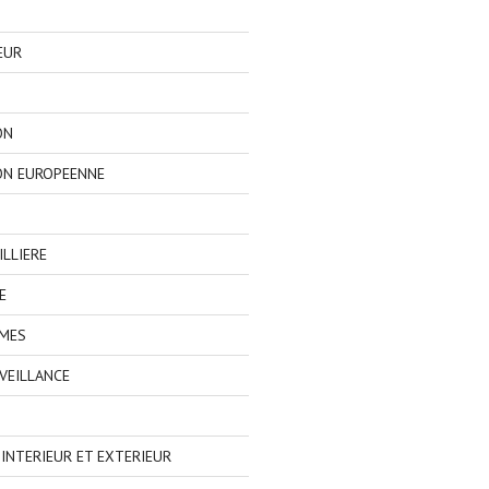
EUR
ON
ON EUROPEENNE
LLIERE
E
IMES
VEILLANCE
NTERIEUR ET EXTERIEUR