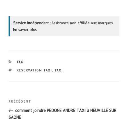
Service indépendant :
Assistance non affiliée aux marques.
En savoir plus
CATÉGORIES
TAXI
ÉTIQUETTES
RESERVATION TAXI
,
TAXI
Navigation
Article
PRÉCÉDENT
de
précédent
comment joindre PEDONE ANDRE TAXI à NEUVILLE SUR
l’article
SAONE