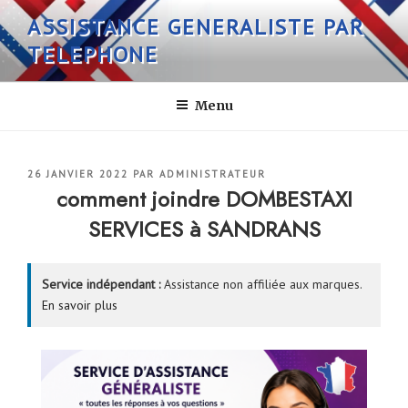
Aller
ASSISTANCE GENERALISTE PAR
au
TELEPHONE
contenu
principal
Menu
PUBLIÉ
26 JANVIER 2022
PAR
ADMINISTRATEUR
LE
comment joindre DOMBESTAXI
SERVICES à SANDRANS
Service indépendant :
Assistance non affiliée aux marques.
En savoir plus