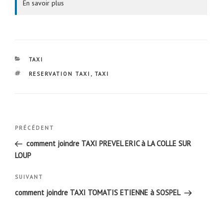
En savoir plus
CATÉGORIES
TAXI
ÉTIQUETTES
RESERVATION TAXI
,
TAXI
Navigation
Article
PRÉCÉDENT
de
précédent
comment joindre TAXI PREVEL ERIC à LA COLLE SUR
l’article
LOUP
Article
SUIVANT
suivant
comment joindre TAXI TOMATIS ETIENNE à SOSPEL