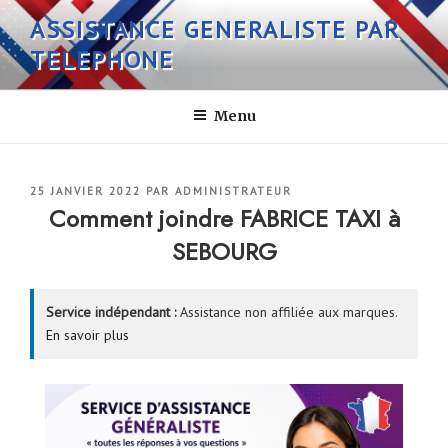
Aller
ASSISTANCE GENERALISTE PAR
au
TELEPHONE
contenu
principal
Menu
PUBLIÉ
25 JANVIER 2022
PAR
ADMINISTRATEUR
LE
Comment joindre FABRICE TAXI à
SEBOURG
Service indépendant :
Assistance non affiliée aux marques.
En savoir plus