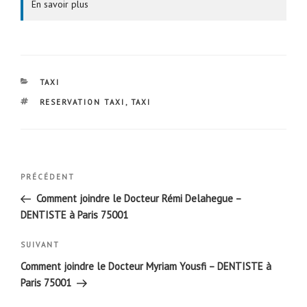
En savoir plus
CATÉGORIES
TAXI
ÉTIQUETTES
RESERVATION TAXI
,
TAXI
Navigation
Article
PRÉCÉDENT
de
précédent
Comment joindre le Docteur Rémi Delahegue –
l’article
DENTISTE à Paris 75001
Article
SUIVANT
suivant
Comment joindre le Docteur Myriam Yousfi – DENTISTE à
Paris 75001