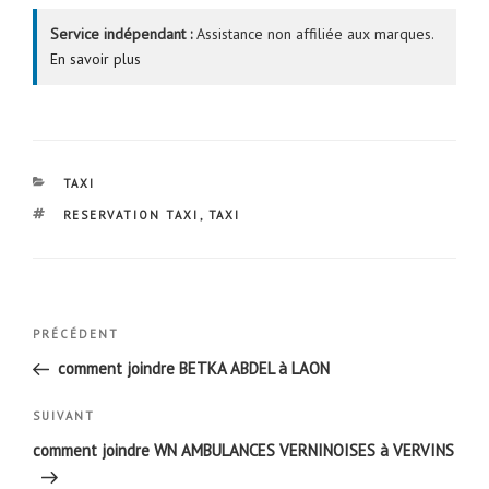
Service indépendant :
Assistance non affiliée aux marques.
En savoir plus
CATÉGORIES
TAXI
ÉTIQUETTES
RESERVATION TAXI
,
TAXI
Navigation
Article
PRÉCÉDENT
de
précédent
comment joindre BETKA ABDEL à LAON
l’article
Article
SUIVANT
suivant
comment joindre WN AMBULANCES VERNINOISES à VERVINS