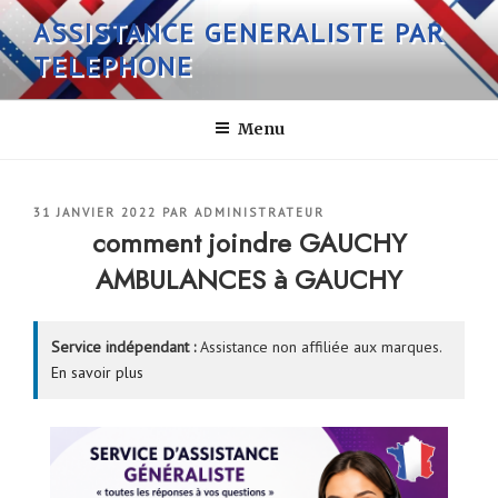
Aller
ASSISTANCE GENERALISTE PAR
au
TELEPHONE
contenu
principal
Menu
PUBLIÉ
31 JANVIER 2022
PAR
ADMINISTRATEUR
LE
comment joindre GAUCHY
AMBULANCES à GAUCHY
Service indépendant :
Assistance non affiliée aux marques.
En savoir plus