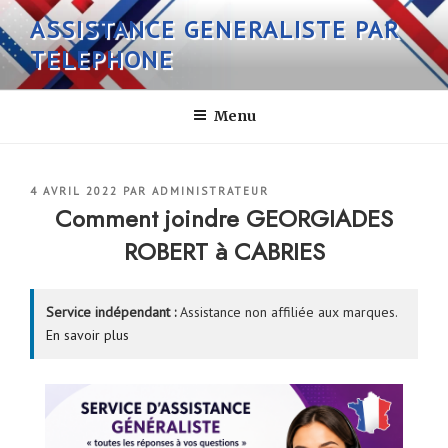
Aller
ASSISTANCE GENERALISTE PAR
au
TELEPHONE
contenu
principal
Menu
PUBLIÉ
4 AVRIL 2022
PAR
ADMINISTRATEUR
LE
Comment joindre GEORGIADES
ROBERT à CABRIES
Service indépendant :
Assistance non affiliée aux marques.
En savoir plus