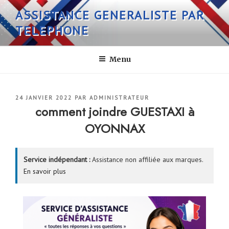
Aller
ASSISTANCE GENERALISTE PAR
au
TELEPHONE
contenu
principal
Menu
PUBLIÉ
24 JANVIER 2022
PAR
ADMINISTRATEUR
LE
comment joindre GUESTAXI à
OYONNAX
Service indépendant :
Assistance non affiliée aux marques.
En savoir plus