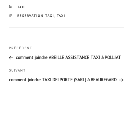
CATÉGORIES
TAXI
ÉTIQUETTES
RESERVATION TAXI
,
TAXI
Navigation
Article
PRÉCÉDENT
de
précédent
comment joindre ABEILLE ASSISTANCE TAXI à POLLIAT
l’article
Article
SUIVANT
suivant
comment joindre TAXI DELPORTE (SARL) à BEAUREGARD