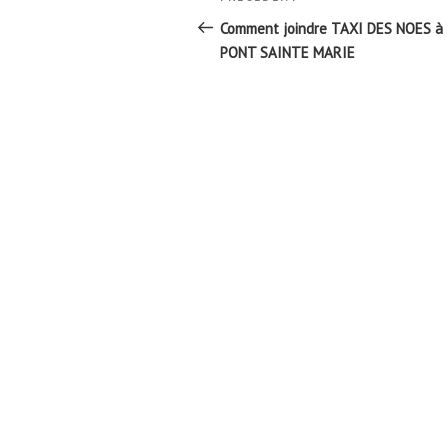
Article
de
précédent
Comment joindre TAXI DES NOES à
l’article
PONT SAINTE MARIE