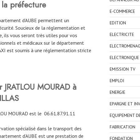
 la préfecture
E-COMMERCE
département d’AUBE permettent un
EDITION
curité. Soucieux de la réglementation et
ELECTRICITE
, ils vous seront très utiles pour vos
ionnels et médicaux sur le département
ELECTROMENA
TAXI est soumis à une réglementation stricte
ELECTRONIQUE
EMISSION TV
EMPLOI
ver JRATLOU MOURAD à
ENERGIE
ILLAS
EPARGNE ET IN
TLOU MOURAD est le
06.61.87.91.11
EQUIPEMENT D
FABRICATION
ervation spécialisé dans le transport des
épartement d’AUBE est une prestation de
FONDATION