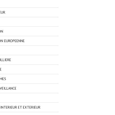
EUR
ON
ON EUROPEENNE
LLIERE
E
IMES
VEILLANCE
NTERIEUR ET EXTERIEUR