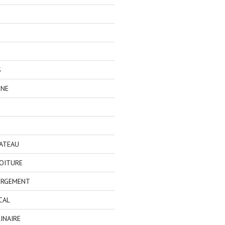
S
GNE
BATEAU
OITURE
ERGEMENT
CAL
INAIRE