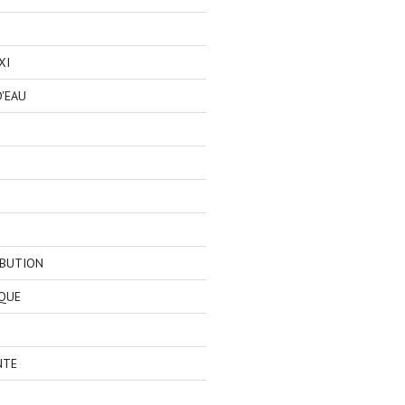
XI
'EAU
IBUTION
QUE
NTE