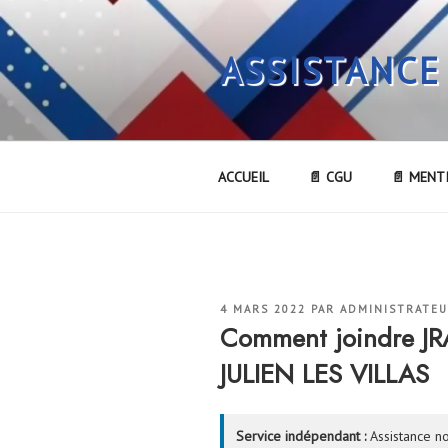
Aller
au
ASSISTANCE
contenu
principal
ACCUEIL
📄 CGU
📄 MENT
PUBLIÉ
4 MARS 2022
PAR
ADMINISTRATE
LE
Comment joindre 
JULIEN LES VILLAS
Service indépendant :
Assistance no