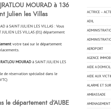
JRATLOU MOURAD à 136
 Julien les Villas
ACTRICE – ACT
ADIL
D à SAINT JULIEN LES VILLAS : Vous
ADMINISTRATI
NT JULIEN LES VILLAS (01) département
ADMINISTRATI
ilement
votre
taxi
sur le
département
AEROPORT
placements.
AGENCE IMMOBI
JRATLOU MOURAD
à
SAINT JULIEN LES
AIDE A DOMICIL
e de réservation spécialisé dans le
AIDE AUX VICT
 VTC)
ALARME ET SUR
AMBASSADE
ns le département d’AUBE
AMENAGEMENT I