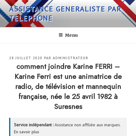
Aller
ASSISTANCE GENERALISTE PAR
au
TELEPHONE
contenu
principal
Menu
PUBLIÉ
28 JUILLET 2020
PAR
ADMINISTRATEUR
LE
comment joindre Karine FERRI –
Karine Ferri est une animatrice de
radio, de télévision et mannequin
française, née le 25 avril 1982 à
Suresnes
Service indépendant :
Assistance non affiliée aux marques.
En savoir plus