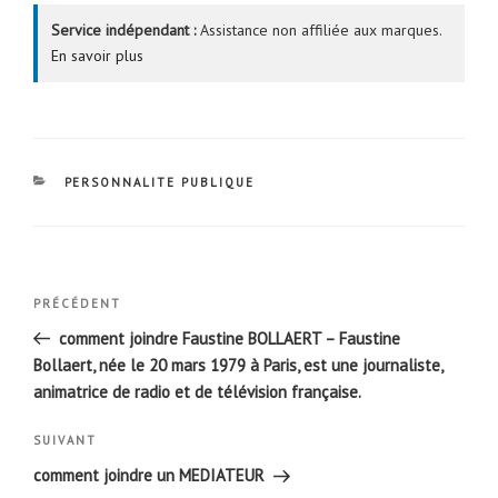
Service indépendant :
Assistance non affiliée aux marques.
En savoir plus
CATÉGORIES
PERSONNALITE PUBLIQUE
Navigation
Article
PRÉCÉDENT
de
précédent
comment joindre Faustine BOLLAERT – Faustine
l’article
Bollaert, née le 20 mars 1979 à Paris, est une journaliste,
animatrice de radio et de télévision française.
Article
SUIVANT
suivant
comment joindre un MEDIATEUR