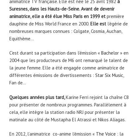
animatrice TV française. Elle est née le 25 avril 1982
à
Suresnes, dans les Hauts-de-Seine. Avant de devenir
animatrice, elle a été élue Miss Paris en 1999 et
première
dauphine de Miss World France en 2000.
Elle est
l’égérie de
nombreuses marques connues : Colgate, Cosmia, Auchan,
Equithème…
C’est durant sa participation dans l’émission «
Bachelor
» en
2004 que les producteurs de M6 ont remarqué le talent de
la jeune femme. Elle a été engagée comme animatrice de
différentes émissions de divertissements :
Star Six Music
,
Fan de…
Quelques années plus tard,
Karine Ferri rejoint la chaîne C8
pour présenter de nombreux programmes. Parallèlement à
cela, elle intègre la station radio NRJ pour présenter la
matinale au côté de Mustapha El Atrassi et Nikos Aliagas.
En 2012, l’animatrice co-anime l’émission «
The Voice
: la