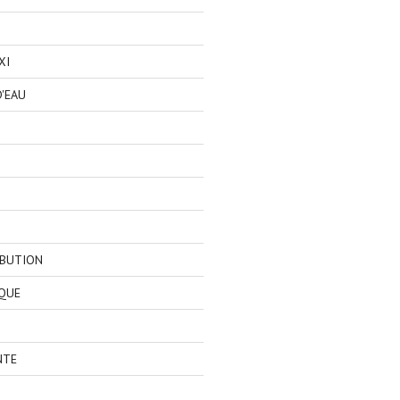
XI
'EAU
IBUTION
QUE
NTE