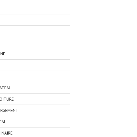
S
GNE
BATEAU
OITURE
ERGEMENT
CAL
INAIRE