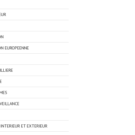
EUR
ON
ON EUROPEENNE
LLIERE
E
IMES
VEILLANCE
NTERIEUR ET EXTERIEUR