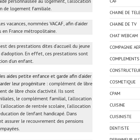
’aide personnalisée au logement, l’allocation
CAF
on de logement familiale.
CHAINE DE TEL
r les vacances, nommées
VACAF
, afin d’aider
CHAINE DE TV
s en France métropolitaine.
CHAT WEBCAM
i est des prestations dites d’accueil du jeune
COMPAGNIE AE
 d’adoption. En effet, ces prestations sont
COMPLEMENTS 
tion d’un enfant.
CONSTRUCTEU
es aides petite enfance et garde afin d’aider
COSMETIQUE
garder leur progéniture
: complément de libre
 de libre choix d’activité. Ils sont
CPAM
liales, le complément familial, l’allocation
CUISINE
l’allocation de rentrée scolaire, l’allocation
’éducation de l’enfant handicapé. Dans
CUISINISTE
nt assurer le recouvrement des pensions
 impayées.
DENTISTE
DEPANNEUR AU