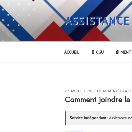
Aller
au
ASSISTANCE
contenu
principal
ACCUEIL
📄 CGU
📄 MENT
PUBLIÉ
27 AVRIL 2020
PAR
ADMINISTRAT
LE
Comment joindre l
Service indépendant :
Assistance no