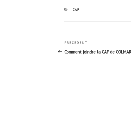
CATÉGORIES
CAF
Navigation
Article
PRÉCÉDENT
de
précédent
Comment joindre la CAF de COLMA
l’article