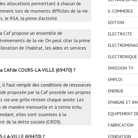
i des allocations permettant à chacun de
mment lors de moments difficiles de la vie :
E-COMMERCE
, le RSA, la prime d’activité.
EDITION
 la Caf propose un ensemble de
ELECTRICITE
événements de la vie. On peut citer la prime
ELECTROMENA
oration de l’habitat, les aides et services
ELECTRONIQUE
EMISSION TV
 la CAFde COURS-LA-VILLE (69470) ?
EMPLOI
, il faut remplir des conditions de ressources
ENERGIE
aide proposée par la Caf possède ses propres
 via une grille révisée chaque année. Les
EPARGNE ET IN
s de manière mensuelle et à terme échu.
EQUIPEMENT D
endant, elles sont soumises à la
t de la dette sociale (
CRDS
).
FABRICATION
S-LA-VILLE (69470) ?
FONDATION