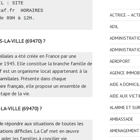
L : SITE 
caf.fr
  HORAIRES 
ACTRICE – ACT
de 09H à 12H.
ADIL
ADMINISTRATI
S-LA-VILLE (69470) ?
ADMINISTRATI
iliales
a été créée en France par une
AEROPORT
e 1945. Elle constitue la branche famille de
Caf est un organisme local appartenant à la
AGENCE IMMOBI
amiliales
. Présente dans chaque
AIDE A DOMICIL
ire français
, elle propose un ensemble de
tape de la vie.
AIDE AUX VICT
ALARME ET SUR
-LA-VILLE (69470) ?
AMBASSADE
 de répondre aux situations de toutes les
ations difficiles
. La Caf met en œuvre
AMENAGEMENT I
aider les familles à concilier vie