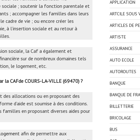
APPLICATION
e sociale ; soutenir la fonction parentale et
fants ; accompagner les familles dans leurs
ARTCILE SOUS
le cadre de vie ; ou encore créer les
ARTICLES DE P
, à l’insertion sociale et au retour à
lles.
ARTISTE
ASSURANCE
ssion sociale, la Caf a également et
 financière sur de nombreux domaines tels
AUTO ECOLE
rtion, le logement, etc.
AUTOROUTES
 par la CAFde COURS-LA-VILLE (69470) ?
BANQUE
BANQUE DE FR
nt des allocations ou en proposant des
orme d’aide est soumise à des conditions.
BILLETTERIE
s familles en proposant diverses aides pour
BRICOLAGE
BUS
 logement
afin de permettre aux