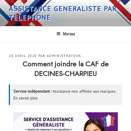
Aller
ASSISTANCE GENERALISTE PAR
au
TELEPHONE
contenu
principal
Menu
PUBLIÉ
28 AVRIL 2020
PAR
ADMINISTRATEUR
LE
Comment joindre la CAF de
DECINES-CHARPIEU
Service indépendant :
Assistance non affiliée aux marques.
En savoir plus