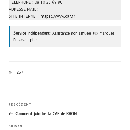
TELEPHONE : 08 10 25 69 80
ADRESSE MAIL :
SITE INTERNET :
https://www.caf.fr
Service indépendant :
Assistance non affiliée aux marques.
En savoir plus
CATÉGORIES
CAF
Navigation
Article
PRÉCÉDENT
de
précédent
Comment joindre la CAF de BRON
l’article
Article
SUIVANT